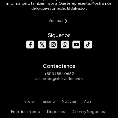
informa, pero también inspira. Que te representa. Mostramos
de lo que está hecho El Salvador.
Ver mas ❯
Síguenos
Contáctanos
+503 7854 0662
anunciate@elsalvador.com
Inicio
Turismo
Noticias
Vida
Entretenimiento
Deportes
Dinero y Negocios