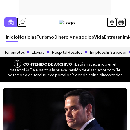
Inicio
Noticias
Turismo
Dinero y negocios
Vida
Entretenim
Terremotos
Lluvias
Hospital Rosales
Empleos El Salvador
CONTENIDO DE ARCHIVO:
¡Estás navegando en el
pasado! 🚀 Da el salto a la nueva versión de
elsalvador.com
. Te
invitamos a visitar el nuevo portal país donde coincidimos todos.