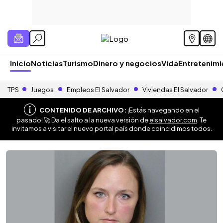
Inicio
Noticias
Turismo
Dinero y negocios
Vida
Entretenim
TPS
Juegos
Empleos El Salvador
Viviendas El Salvador
CONTENIDO DE ARCHIVO:
¡Estás navegando en el
pasado! 🚀 Da el salto a la nueva versión de
elsalvador.com
. Te
invitamos a visitar el nuevo portal país donde coincidimos todos.