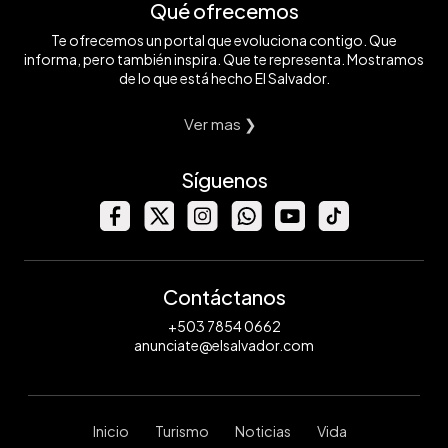
Qué ofrecemos
Te ofrecemos un portal que evoluciona contigo. Que
informa, pero también inspira. Que te representa. Mostramos
de lo que está hecho El Salvador.
Ver mas ❯
Síguenos
Contáctanos
+503 7854 0662
anunciate@elsalvador.com
Inicio
Turismo
Noticias
Vida