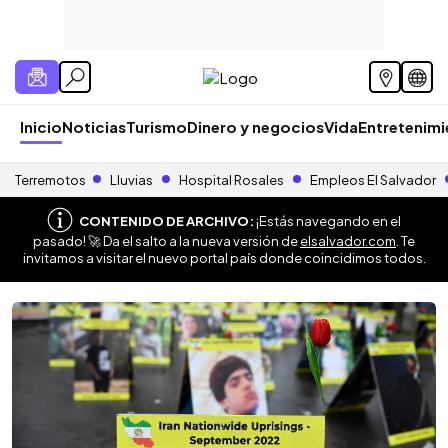
Inicio
Noticias
Turismo
Dinero y negocios
Vida
Entretenim
Terremotos
Lluvias
Hospital Rosales
Empleos El Salvador
CONTENIDO DE ARCHIVO:
¡Estás navegando en el
pasado! 🚀 Da el salto a la nueva versión de
elsalvador.com
. Te
invitamos a visitar el nuevo portal país donde coincidimos todos.