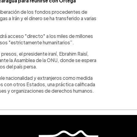
icaragua para reunirse con Ortega
liberación de los fondos procedentes de
s a Irán y el dinero se ha transferido a varias
rá acceso "directo" a los miles de millones
usos "estrictamente humanitarios”.
 presos, el presidente iraní, Ebrahim Raisí,
r ante la Asamblea de la ONU, donde se espera
s del país persa.
ble nacionalidad y extranjeros como medida
os con otros Estados, una práctica calificada
íses y organizaciones de derechos humanos.