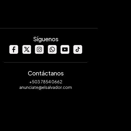
Síguenos
Contáctanos
+503 7854 0662
anunciate@elsalvador.com