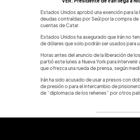
VER: Presidente de Irán llega a N
Estados Unidos aprobó una exención para la 
deudas contraídas por Seúl por la compra de ga
cuentas de Catar.
Estados Unidos ha asegurado que Irán no tend
de dólares que solo podrán ser usados para 
Horas antes del anuncio de la liberación de los
partió este lunes a Nueva York para interveni
que ofrezca una rueda de prensa, según medio
Irán ha sido acusado de usar a presos con do
de presión o para el intercambio de prisioner
de “diplomacia de los rehenes” por otros pa