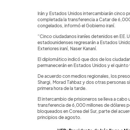
0:00
Facebook
Twitter
►
Escuchar artículo
Irán y Estados Unidos intercambiarán cinco pr
completada la transferencia a Catar de 6,000
congelados, informó el Gobierno iraní.
“Cinco ciudadanos iraníes detenidos en EE.U
estadounidenses regresarán a Estados Unidos”
Exteriores iraní, Naser Kananí.
El diplomático indicó que dos de los ciudadan
permanecerán en Estados Unidos y el quinto vi
De acuerdo con medios regionales, los pre
Shargi, Morad Tahbaz y dos otras personas sin
primera hora de la tarde.
El intercambio de prisioneros se lleva a cabo
transferencia de 6,000 millones de dólares 
bloqueados en Corea del Sur, parte del acuer
principios de agosto.