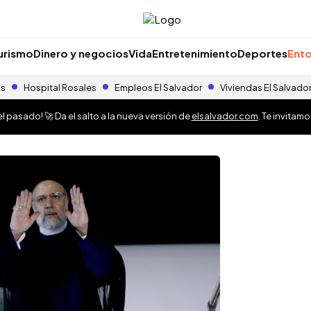
urismo
Dinero y negocios
Vida
Entretenimiento
Deportes
Ento
as
Hospital Rosales
Empleos El Salvador
Viviendas El Salvado
 pasado! 🚀 Da el salto a la nueva versión de
elsalvador.com
. Te invitam