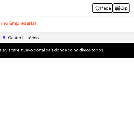
Mapa
Esp
rno Empresarial
r
Centro Histórico
os a visitar el nuevo portal país donde coincidimos todos.