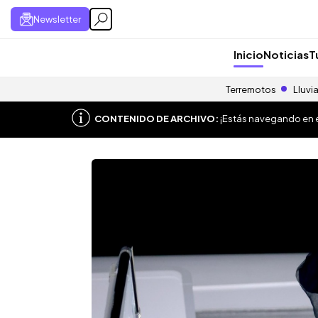
Newsletter
Inicio
Noticias
T
Terremotos
Lluvi
CONTENIDO DE ARCHIVO:
¡Estás navegando en el