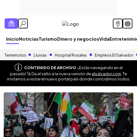
Inicio
Noticias
Turismo
Dinero y negocios
Vida
Entretenim
Terremotos
Lluvias
Hospital Rosales
Empleos El Salvador
CONTENIDO DE ARCHIVO:
¡Estás navegando en el
pasado! 🚀 Da el salto a la nueva versión de
elsalvador.com
. Te
invitamos a visitar el nuevo portal país donde coincidimos todos.