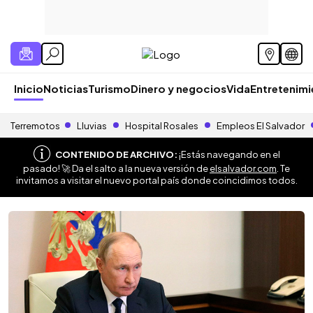
Inicio
Noticias
Turismo
Dinero y negocios
Vida
Entretenim
Terremotos
Lluvias
Hospital Rosales
Empleos El Salvador
CONTENIDO DE ARCHIVO:
¡Estás navegando en el
pasado! 🚀 Da el salto a la nueva versión de
elsalvador.com
. Te
invitamos a visitar el nuevo portal país donde coincidimos todos.