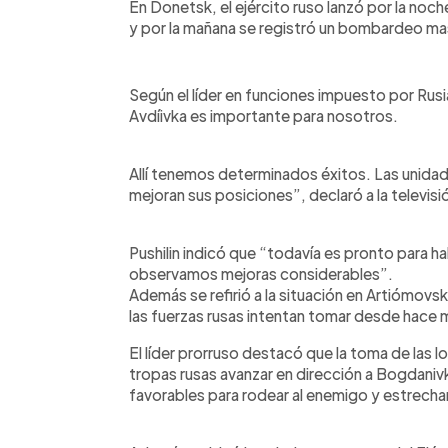
En Donetsk, el ejército ruso lanzó por la no
y por la mañana se registró un bombardeo mas
Según el líder en funciones impuesto por Rusia
Avdíivka es importante para nosotros.
Allí tenemos determinados éxitos. Las unidad
mejoran sus posiciones”, declaró a la televisi
Pushilin indicó que “todavía es pronto para h
observamos mejoras considerables”.
Además se refirió a la situación en Artiómovs
las fuerzas rusas intentan tomar desde hace 
El líder prorruso destacó que la toma de las lo
tropas rusas avanzar en dirección a Bogdanivk
favorables para rodear al enemigo y estrechar