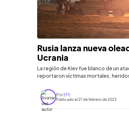
Rusia lanza nueva olea
Ucrania
La región de Kiev fue blanco de un a
reportaron víctimas mortales, heridos
Por
EFE
Publicado el 27 de febrero de 2023
0:00