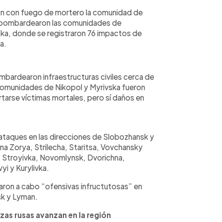
ron con fuego de mortero la comunidad de
go bombardearon las comunidades de
ska, donde se registraron 76 impactos de
a.
ombardearon infraestructuras civiles cerca de
comunidades de Nikopol y Myrivska fueron
ortarse víctimas mortales, pero sí daños en
 ataques en las direcciones de Slobozhansk y
a Zorya, Strilecha, Staritsa, Vovchansky
, Stroyivka, Novomlynsk, Dvorichna,
i y Kurylivka.
evaron a cabo “ofensivas infructutosas” en
sk y Lyman.
rzas rusas avanzan en la región