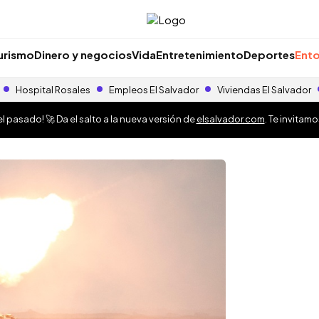
urismo
Dinero y negocios
Vida
Entretenimiento
Deportes
Ento
Hospital Rosales
Empleos El Salvador
Viviendas El Salvador
 pasado! 🚀 Da el salto a la nueva versión de
elsalvador.com
. Te invitam