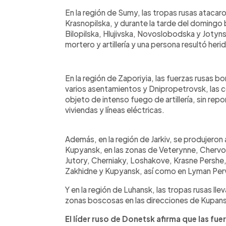
En la región de Sumy, las tropas rusas ataca
Krasnopilska, y durante la tarde del domin
Bilopilska, Hlujivska, Novoslobodska y Jotyn
mortero y artillería y una persona resultó herid
En la región de Zaporiyia, las fuerzas rusas b
varios asentamientos y Dnipropetrovsk, las 
objeto de intenso fuego de artillería, sin rep
viviendas y líneas eléctricas.
Además, en la región de Jarkiv, se produjeron
Kupyansk, en las zonas de Veterynne, Chervon
Jutory, Cherniaky, Loshakove, Krasne Pershe
Zakhidne y Kupyansk, así como en Lyman Pervy
Y en la región de Luhansk, las tropas rusas ll
zonas boscosas en las direcciones de Kupan
El líder ruso de Donetsk afirma que las fue