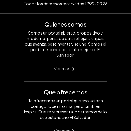
Todos los derechos reservados 1999-2026
Quiénes somos
Somos un portal abierto, propositivo y
moderno, pensado para reflejar a un país
que avanza, se reinventa y se une. Somos el
punto de conexión con lo mejor de El
Salvador.
Ver mas ❯
Qué ofrecemos
Te ofrecemos un portal que evoluciona
contigo. Que informa, pero también
inspira. Que te representa. Mostramos de lo
que está hecho El Salvador.
Ver mas ❯