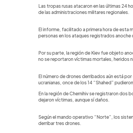
Facebook
Twitter
►
Escuchar artículo
Las tropas rusas atacaron en las últimas 24 
de las administraciones militares regionales.
El informe, facilitado a primera hora de esta
personas en los ataques registrados anoche c
Por su parte, la región de Kiev fue objeto a
no se reportaron víctimas mortales, heridos n
El número de drones derribados aún está por
ucranianas, once de los 14 “Shahed” pudieron
En la región de Chernihiv se registraron dos 
dejaron víctimas, aunque sí daños.
Según el mando operativo “Norte”, los siste
derribar tres drones.