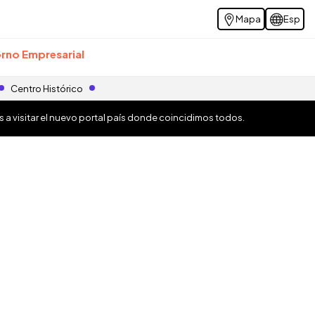
Mapa
Esp
rno Empresarial
Centro Histórico
os a visitar el nuevo portal país donde coincidimos todos.