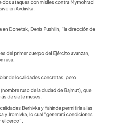
che dos ataques con misiles contra Myrnohrad
ivo en Avdiivka.
 en Donetsk, Denís Pushilin, “la dirección de
es del primer cuerpo del Ejército avanzan,
ón rusa.
ablar de localidades concretas, pero
k (nombre ruso de la ciudad de Bajmut), que
más de siete meses.
calidades Berhivka y Yahinde permitiría a las
a y Jromivka, lo cual “generará condiciones
 el cerco”.