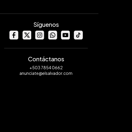
Síguenos
Contáctanos
+503 7854 0662
anunciate@elsalvador.com