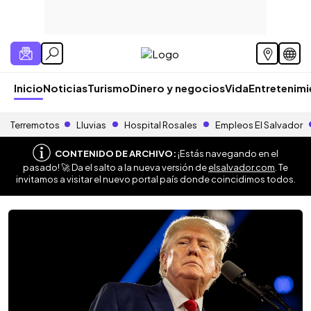
Inicio
Noticias
Turismo
Dinero y negocios
Vida
Entretenim
Terremotos
Lluvias
Hospital Rosales
Empleos El Salvador
CONTENIDO DE ARCHIVO:
¡Estás navegando en el
pasado! 🚀 Da el salto a la nueva versión de
elsalvador.com
. Te
invitamos a visitar el nuevo portal país donde coincidimos todos.