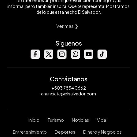
Te ofrecemos un portal que evoluciona contigo. Que
informa, pero también inspira. Que te representa. Mostramos
de lo que está hecho El Salvador.
Ver mas ❯
Síguenos
Contáctanos
+503 7854 0662
anunciate@elsalvador.com
Inicio
Turismo
Noticias
Vida
Entretenimiento
Deportes
Dinero y Negocios