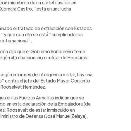
 con miembros de un cartel basado en
Xiomara Castro, “está en una lucha
rminado el tratado de extradición con Estados
” y que con ello se está “cumpliendo los
 internacional”.
Reina dijo que el Gobierno hondureño teme
lgún alto funcionario o militar de Honduras
egún informes de inteligencia militar, hay una
s” contra el jefe del Estado Mayor Conjunto
l Rooselvet Hernández.
nen en las Fuerzas Armadas indican que se
o en esta declaración de la Embajadora (de
ral Roosevelt de estar inmiscuido en
l ministro de Defensa (José Manuel Zelaya),