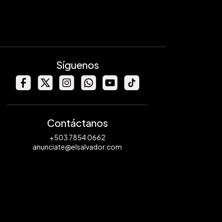
Síguenos
Contáctanos
+503 7854 0662
anunciate@elsalvador.com