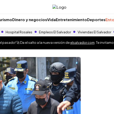
urismo
Dinero y negocios
Vida
Entretenimiento
Deportes
Ento
Hospital Rosales
Empleos El Salvador
Viviendas El Salvador
 pasado! 🚀 Da el salto a la nueva versión de
elsalvador.com
. Te invitam