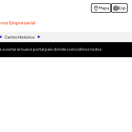
Mapa
Esp
rno Empresarial
Centro Histórico
os a visitar el nuevo portal país donde coincidimos todos.