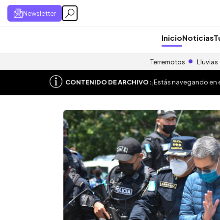
Newsletter
Inicio
Noticias
T
Terremotos
Lluvias
CONTENIDO DE ARCHIVO:
¡Estás navegando en el