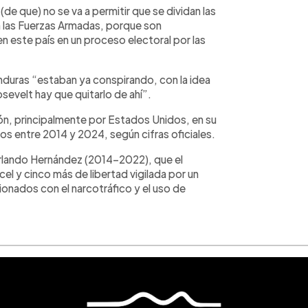
(de que) no se va a permitir que se dividan las
 las Fuerzas Armadas, porque son
n este país en un proceso electoral por las
Honduras “estaban ya conspirando, con la idea
evelt hay que quitarlo de ahí”.
ón, principalmente por Estados Unidos, en su
os entre 2014 y 2024, según cifras oficiales.
Orlando Hernández (2014-2022), que el
l y cinco más de libertad vigilada por un
cionados con el narcotráfico y el uso de