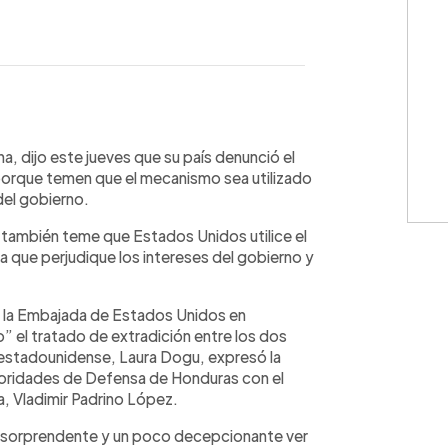
WhatsApp
Copiar link
a, dijo este jueves que su país denunció el
porque temen que el mecanismo sea utilizado
del gobierno.
 también teme que Estados Unidos utilice el
a que perjudique los intereses del gobierno y
a la Embajada de Estados Unidos en
” el tratado de extradición entre los dos
estadounidense, Laura Dogu, expresó la
utoridades de Defensa de Honduras con el
, Vladimir Padrino López.
e “sorprendente y un poco decepcionante ver