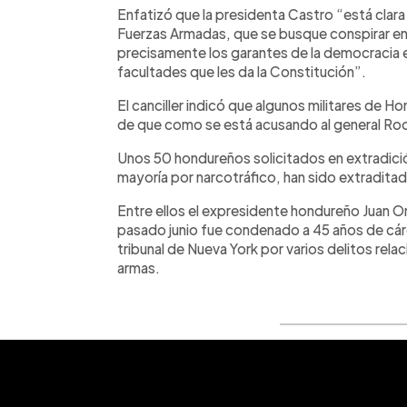
Enfatizó que la presidenta Castro “está clara 
Fuerzas Armadas, que se busque conspirar en
precisamente los garantes de la democracia e
facultades que les da la Constitución”.
El canciller indicó que algunos militares de 
de que como se está acusando al general Roos
Unos 50 hondureños solicitados en extradici
mayoría por narcotráfico, han sido extraditad
Entre ellos el expresidente hondureño Juan 
pasado junio fue condenado a 45 años de cárce
tribunal de Nueva York por varios delitos rela
armas.