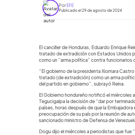
Por
EFE
Publicado el 29 de agosto de 2024
0:00
Facebook
Twitter
►
Escuchar artículo
El canciller de Honduras, Eduardo Enrique Rein
tratado de extradición con Estados Unidos 
como un “arma política” contra funcionarios 
“El gobierno de la presidenta Xiomara Castro
tratado (de extradición) como un arma polític
del partido en gobierno”, subrayó Reina.
El Gobierno hondureño notificó el miércoles 
Tegucigalpa la decisión de “dar por terminado
países, horas después de que la Embajadora 
preocupación de su país por la reunión de a
sancionado ministro de Defensa de Venezuela
Dogu dijo el miércoles a periodistas que fu