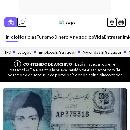
Inicio
Noticias
Turismo
Dinero y negocios
Vida
Entretenim
TPS
Juegos
Empleos El Salvador
Viviendas El Salvador
CONTENIDO DE ARCHIVO:
¡Estás navegando en el
pasado! 🚀 Da el salto a la nueva versión de
elsalvador.com
. Te
invitamos a visitar el nuevo portal país donde coincidimos todos.