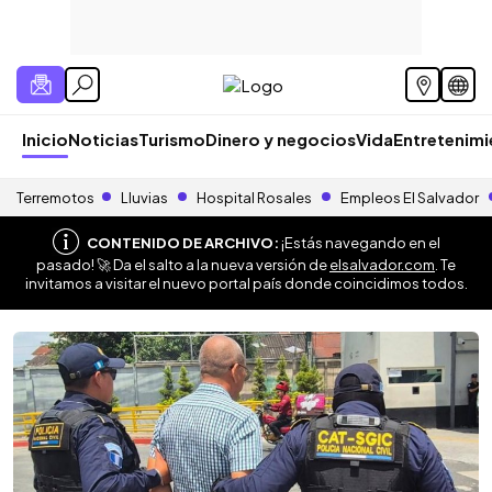
Inicio
Noticias
Turismo
Dinero y negocios
Vida
Entretenim
Terremotos
Lluvias
Hospital Rosales
Empleos El Salvador
CONTENIDO DE ARCHIVO:
¡Estás navegando en el
pasado! 🚀 Da el salto a la nueva versión de
elsalvador.com
. Te
invitamos a visitar el nuevo portal país donde coincidimos todos.