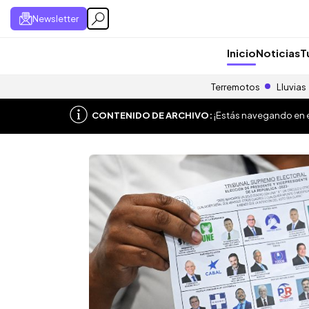
Newsletter
Inicio
Noticias
T
Terremotos
Lluvias
CONTENIDO DE ARCHIVO:
¡Estás navegando en el