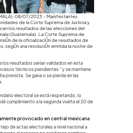
LA), 08/07/2023.- Manifestantes
toridades de la Corte Suprema de Justicia y
icen los resultados de las elecciones del
emala (Guatemala). La Corte Suprema de
siÛn de la oficializaciÛn de resultados de
do, segÙn una resoluciÛn emitida la noche de
e los resultados serían validados en esta
rocesos técnicos pendientes “y se mantiene
cha prevista. Se gana o se pierde en las
a.
ndario electoral se está respetando, lo
dé cumplimiento a la segunda vuelta el 20 de
tamente provocado en central mexicana
tejo de actas electorales a nivel nacional a
 durante el proceso no existieron cambios