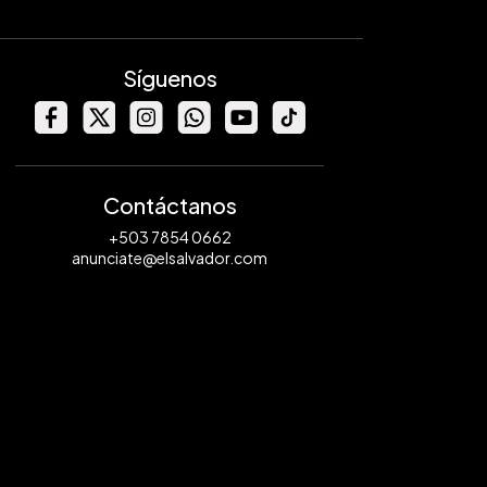
Síguenos
Contáctanos
+503 7854 0662
anunciate@elsalvador.com