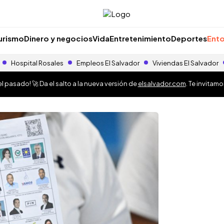
urismo
Dinero y negocios
Vida
Entretenimiento
Deportes
Ento
Hospital Rosales
Empleos El Salvador
Viviendas El Salvador
 pasado! 🚀 Da el salto a la nueva versión de
elsalvador.com
. Te invitam