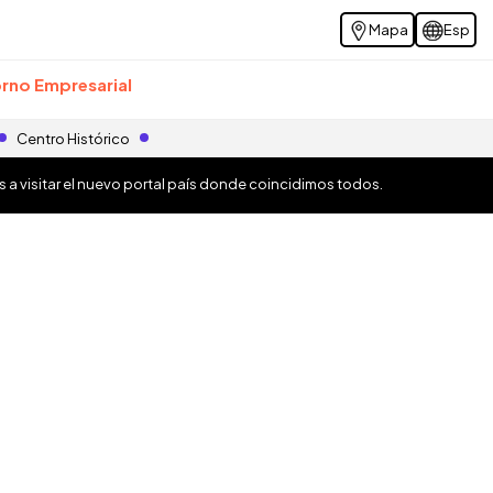
Mapa
Esp
rno Empresarial
Centro Histórico
os a visitar el nuevo portal país donde coincidimos todos.