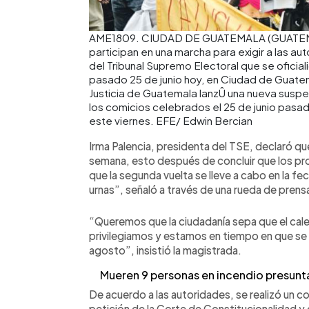
AME1809. CIUDAD DE GUATEMALA (GUATEMA
participan en una marcha para exigir a las au
del Tribunal Supremo Electoral que se oficial
pasado 25 de junio hoy, en Ciudad de Guat
Justicia de Guatemala lanzÛ una nueva suspen
los comicios celebrados el 25 de junio pasa
este viernes. EFE/ Edwin Bercian
Irma Palencia, presidenta del TSE, declaró qu
semana, esto después de concluir que los p
que la segunda vuelta se lleve a cabo en la fe
urnas”, señaló a través de una rueda de prens
“Queremos que la ciudadanía sepa que el cale
privilegiamos y estamos en tiempo en que se 
agosto”, insistió la magistrada.
Mueren 9 personas en incendio presun
De acuerdo a las autoridades, se realizó un co
petición de la Corte de Constitucionalidad y