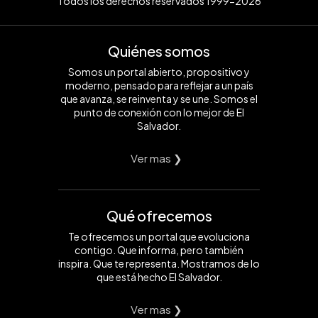
Todos los derechos reservados 1999-2026
Quiénes somos
Somos un portal abierto, propositivo y
moderno, pensado para reflejar a un país
que avanza, se reinventa y se une. Somos el
punto de conexión con lo mejor de El
Salvador.
Ver mas ❯
Qué ofrecemos
Te ofrecemos un portal que evoluciona
contigo. Que informa, pero también
inspira. Que te representa. Mostramos de lo
que está hecho El Salvador.
Ver mas ❯