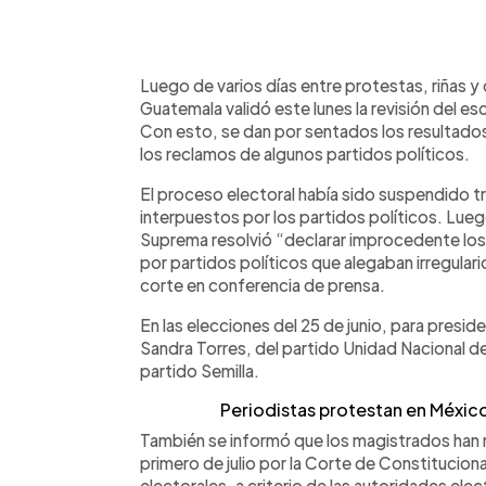
0:00
Facebook
Twitter
►
Escuchar artículo
Luego de varios días entre protestas, riñas y
Guatemala validó este lunes la revisión del es
Con esto, se dan por sentados los resultado
los reclamos de algunos partidos políticos.
El proceso electoral había sido suspendido tr
interpuestos por los partidos políticos. Luego
Suprema resolvió “declarar improcedente lo
por partidos políticos que alegaban irregular
corte en conferencia de prensa.
En las elecciones del 25 de junio, para presid
Sandra Torres, del partido Unidad Nacional de
partido Semilla.
Periodistas protestan en México
También se informó que los magistrados han re
primero de julio por la Corte de Constitucion
electorales, a criterio de las autoridades el