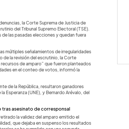
WhatsApp
Copiar link
 denuncias, la Corte Suprema de Justicia de
crutinio del Tribunal Supremo Electoral (TSE).
s de las pasadas elecciones y quedan fuera
as múltiples señalamientos de irregularidades
 de la revisión del escrutinio, la Corte
s recursos de amparo” que fueron planteados
idades en el conteo de votos, informó la
ente de la República, resultaron ganadores
 la Esperanza (UNE), y Bernardo Arévalo, del
 tras asesinato de corresponsal
tirado la validez del amparo emitido el
alidad, que dejaba en suspenso los resultados
ectorales se ha cumplido con una segunda