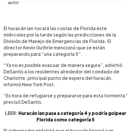
0:00
►
Escuchar artículo
El huracán Ian tocará las costas de Florida este
miércoles por la tarde según las predicciones de la
División de Manejo de Emergencias de Florida. El
director Kevin Guthrie mencionó que se están
preparando para “una categoría 5”.
“Ya no es posible evacuar de manera segura”, advirtió
DeSantis a los residentes alrededor del condado de
Charlotte, principal punto de espera del huracán,
informó New York Post.
“Es hora de refugiarse y prepararse para esta tormenta”
precisó DeSantis.
LEER:
Huracán Ian pasa a categoría 4 y podría golpear
Florida como categoría 5
El gobernador enfatizó que el huracán llegará con