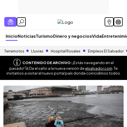
Inicio
Noticias
Turismo
Dinero y negocios
Vida
Entretenim
Terremotos
Lluvias
Hospital Rosales
Empleos El Salvador
CONTENIDO DE ARCHIVO:
¡Estás navegando en el
pasado! 🚀 Da el salto a la nueva versión de
elsalvador.com
. Te
invitamos a visitar el nuevo portal país donde coincidimos todos.