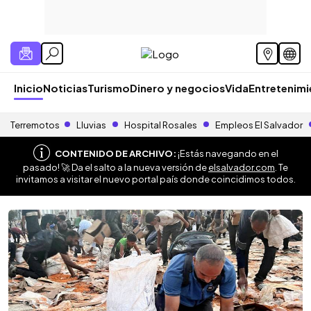
Inicio
Noticias
Turismo
Dinero y negocios
Vida
Entretenim
Terremotos
Lluvias
Hospital Rosales
Empleos El Salvador
CONTENIDO DE ARCHIVO:
¡Estás navegando en el
pasado! 🚀 Da el salto a la nueva versión de
elsalvador.com
. Te
invitamos a visitar el nuevo portal país donde coincidimos todos.