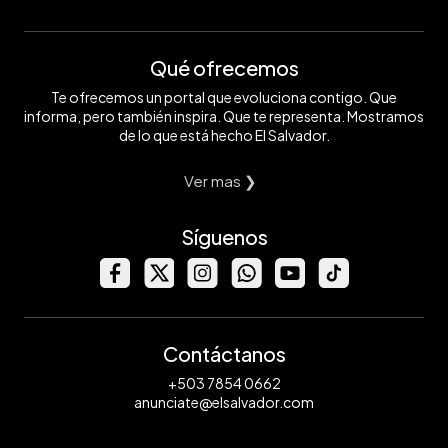
Qué ofrecemos
Te ofrecemos un portal que evoluciona contigo. Que
informa, pero también inspira. Que te representa. Mostramos
de lo que está hecho El Salvador.
Ver mas ❯
Síguenos
Contáctanos
+503 7854 0662
anunciate@elsalvador.com