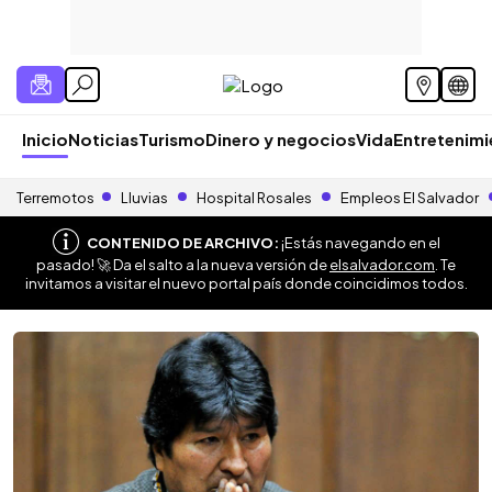
Inicio
Noticias
Turismo
Dinero y negocios
Vida
Entretenim
Terremotos
Lluvias
Hospital Rosales
Empleos El Salvador
CONTENIDO DE ARCHIVO:
¡Estás navegando en el
pasado! 🚀 Da el salto a la nueva versión de
elsalvador.com
. Te
invitamos a visitar el nuevo portal país donde coincidimos todos.