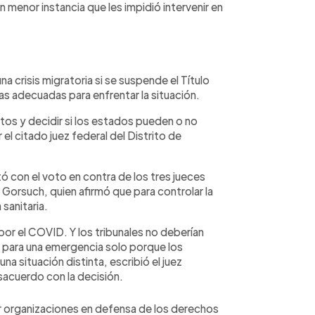
en menor instancia que les impidió intervenir en
 crisis migratoria si se suspende el Título
s adecuadas para enfrentar la situación.
os y decidir si los estados pueden o no
el citado juez federal del Distrito de
 con el voto en contra de los tres jueces
 Gorsuch, quien afirmó que para controlar la
sanitaria.
s por el COVID. Y los tribunales no deberían
 para una emergencia solo porque los
a situación distinta, escribió el juez
acuerdo con la decisión.
or organizaciones en defensa de los derechos