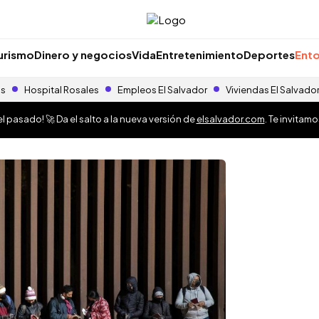
urismo
Dinero y negocios
Vida
Entretenimiento
Deportes
Ento
as
Hospital Rosales
Empleos El Salvador
Viviendas El Salvado
 pasado! 🚀 Da el salto a la nueva versión de
elsalvador.com
. Te invitam