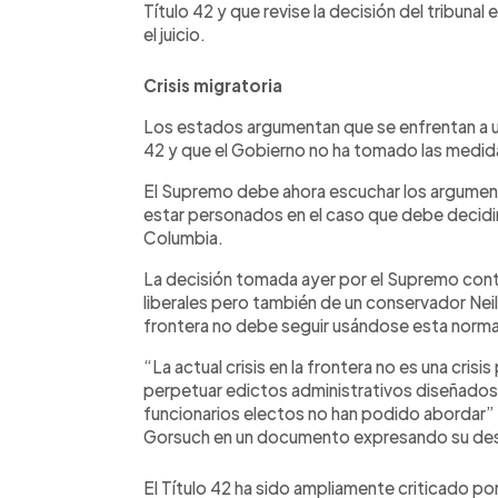
Título 42 y que revise la decisión del tribunal 
el juicio.
Crisis migratoria
Los estados argumentan que se enfrentan a una
42 y que el Gobierno no ha tomado las medida
El Supremo debe ahora escuchar los argument
estar personados en el caso que debe decidir 
Columbia.
La decisión tomada ayer por el Supremo contó
liberales pero también de un conservador Neil
frontera no debe seguir usándose esta norma 
“La actual crisis en la frontera no es una crisi
perpetuar edictos administrativos diseñados
funcionarios electos no han podido abordar” un
Gorsuch en un documento expresando su des
El Título 42 ha sido ampliamente criticado p