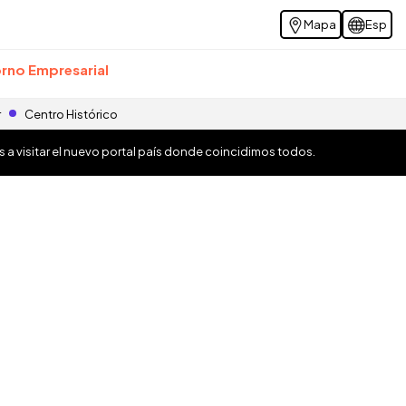
Mapa
Esp
rno Empresarial
r
Centro Histórico
os a visitar el nuevo portal país donde coincidimos todos.