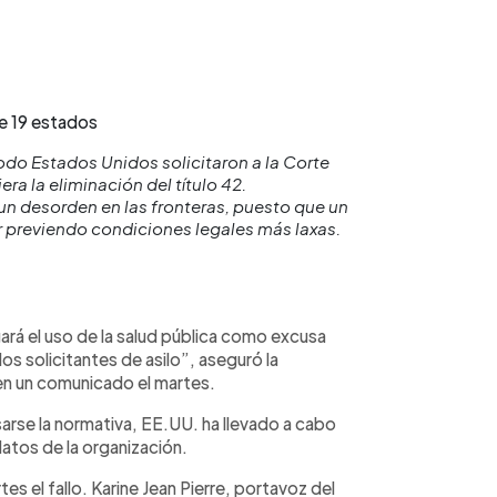
de 19 estados
odo Estados Unidos solicitaron a la Corte
ra la eliminación del título 42.
un desorden en las fronteras, puesto que un
 previendo condiciones legales más laxas.
ará el uso de la salud pública como excusa
os solicitantes de asilo”, aseguró la
en un comunicado el martes.
se la normativa, EE.UU. ha llevado a cabo
datos de la organización.
es el fallo. Karine Jean Pierre, portavoz del