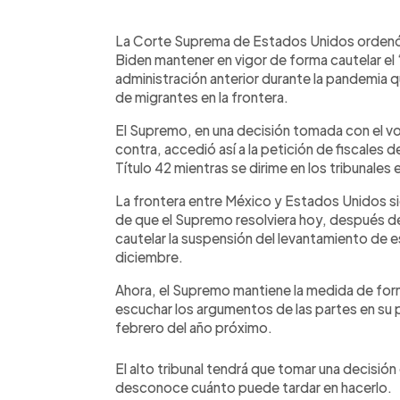
0:00
Facebook
Twitter
►
Escuchar artículo
La Corte Suprema de Estados Unidos ordenó 
Biden mantener en vigor de forma cautelar el “
administración anterior durante la pandemia q
de migrantes en la frontera.
El Supremo, en una decisión tomada con el vo
contra, accedió así a la petición de fiscales 
Título 42 mientras se dirime en los tribunales 
La frontera entre México y Estados Unidos sig
de que el Supremo resolviera hoy, después de
cautelar la suspensión del levantamiento de e
diciembre.
Ahora, el Supremo mantiene la medida de for
escuchar los argumentos de las partes en su 
febrero del año próximo.
El alto tribunal tendrá que tomar una decisió
desconoce cuánto puede tardar en hacerlo.