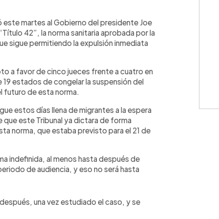
WhatsApp
Copiar link
este martes al Gobierno del presidente Joe
Título 42”, la norma sanitaria aprobada por la
ue sigue permitiendo la expulsión inmediata
to a favor de cinco jueces frente a cuatro en
de 19 estados de congelar la suspensión del
el futuro de esta norma.
ue estos días llena de migrantes a la espera
 que este Tribunal ya dictara de forma
sta norma, que estaba previsto para el 21 de
ma indefinida, al menos hasta después de
periodo de audiencia, y eso no será hasta
n después, una vez estudiado el caso, y se