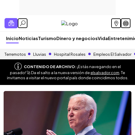
Inicio
Noticias
Turismo
Dinero y negocios
Vida
Entretenim
Terremotos
Lluvias
Hospital Rosales
Empleos El Salvador
CONTENIDO DE ARCHIVO:
¡Estás navegando en el
pasado! 🚀 Da el salto a la nueva versión de
elsalvador.com
. Te
invitamos a visitar el nuevo portal país donde coincidimos todos.