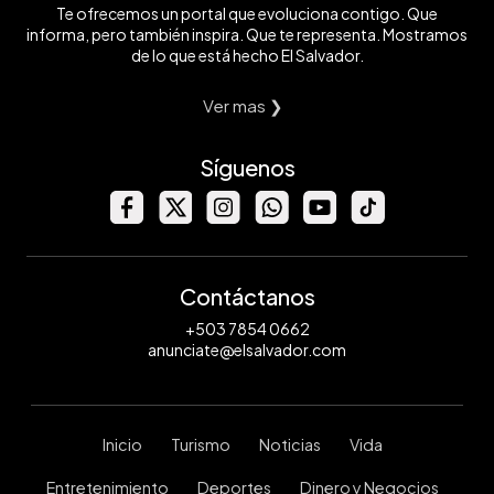
Te ofrecemos un portal que evoluciona contigo. Que
informa, pero también inspira. Que te representa. Mostramos
de lo que está hecho El Salvador.
Ver mas ❯
Síguenos
Contáctanos
+503 7854 0662
anunciate@elsalvador.com
Inicio
Turismo
Noticias
Vida
Entretenimiento
Deportes
Dinero y Negocios