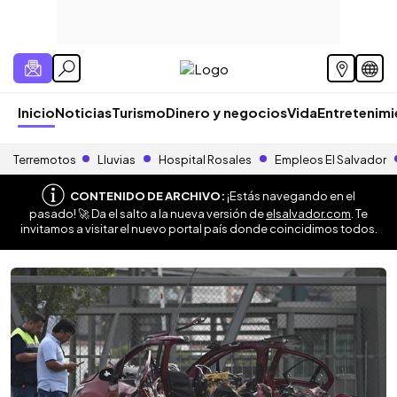
Inicio
Noticias
Turismo
Dinero y negocios
Vida
Entretenim
Terremotos
Lluvias
Hospital Rosales
Empleos El Salvador
CONTENIDO DE ARCHIVO:
¡Estás navegando en el
pasado! 🚀 Da el salto a la nueva versión de
elsalvador.com
. Te
invitamos a visitar el nuevo portal país donde coincidimos todos.