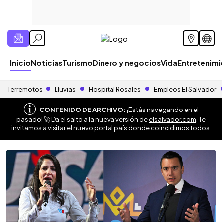
Inicio
Noticias
Turismo
Dinero y negocios
Vida
Entretenim
Terremotos
Lluvias
Hospital Rosales
Empleos El Salvador
CONTENIDO DE ARCHIVO:
¡Estás navegando en el
pasado! 🚀 Da el salto a la nueva versión de
elsalvador.com
. Te
invitamos a visitar el nuevo portal país donde coincidimos todos.