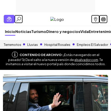
Inicio
Noticias
Turismo
Dinero y negocios
Vida
Entretenim
Terremotos
Lluvias
Hospital Rosales
Empleos El Salvador
CONTENIDO DE ARCHIVO:
¡Estás navegando en el
pasado! 🚀 Da el salto a la nueva versión de
elsalvador.com
. Te
invitamos a visitar el nuevo portal país donde coincidimos todos.