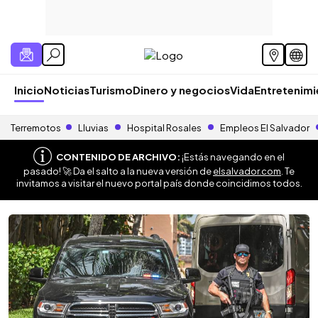
Inicio
Noticias
Turismo
Dinero y negocios
Vida
Entretenim
Terremotos
Lluvias
Hospital Rosales
Empleos El Salvador
CONTENIDO DE ARCHIVO:
¡Estás navegando en el
pasado! 🚀 Da el salto a la nueva versión de
elsalvador.com
. Te
invitamos a visitar el nuevo portal país donde coincidimos todos.