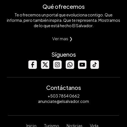
Qué ofrecemos
Te ofrecemos un portal que evoluciona contigo. Que
informa, pero también inspira. Que te representa. Mostramos
de lo que está hecho El Salvador.
Ver mas ❯
Síguenos
Contáctanos
+503 7854 0662
anunciate@elsalvador.com
Inicio
Turismo
Noticias
Vida