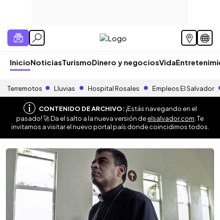
Inicio
Noticias
Turismo
Dinero y negocios
Vida
Entretenim
Terremotos
Lluvias
Hospital Rosales
Empleos El Salvador
CONTENIDO DE ARCHIVO:
¡Estás navegando en el
pasado! 🚀 Da el salto a la nueva versión de
elsalvador.com
. Te
invitamos a visitar el nuevo portal país donde coincidimos todos.