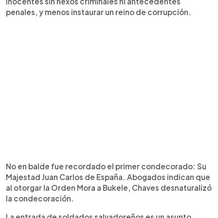
inocentes sin nexos criminales ni antecedentes
penales, y menos instaurar un reino de corrupción.
No en balde fue recordado el primer condecorado: Su
Majestad Juan Carlos de España. Abogados indican que
al otorgar la Orden Mora a Bukele, Chaves desnaturalizó
la condecoración.
La entrada de soldados salvadoreños es un asunto