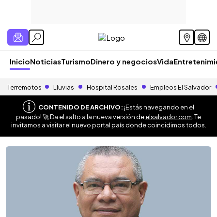
Inicio
Noticias
Turismo
Dinero y negocios
Vida
Entretenim
Terremotos
Lluvias
Hospital Rosales
Empleos El Salvador
CONTENIDO DE ARCHIVO:
¡Estás navegando en el
pasado! 🚀 Da el salto a la nueva versión de
elsalvador.com
. Te
invitamos a visitar el nuevo portal país donde coincidimos todos.