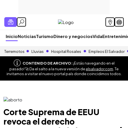
Inicio
Noticias
Turismo
Dinero y negocios
Vida
Entretenim
Terremotos
Lluvias
Hospital Rosales
Empleos El Salvador
CONTENIDO DE ARCHIVO:
¡Estás navegando en el
pasado! 🚀 Da el salto a la nueva versión de
elsalvador.com
. Te
invitamos a visitar el nuevo portal país donde coincidimos todos.
Corte Suprema de EEUU
revoca el derecho