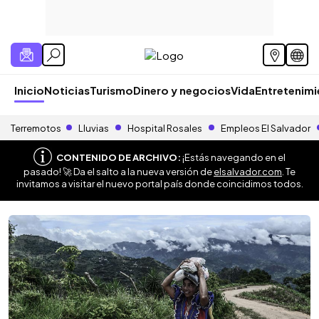
Inicio
Noticias
Turismo
Dinero y negocios
Vida
Entretenim
Terremotos
Lluvias
Hospital Rosales
Empleos El Salvador
CONTENIDO DE ARCHIVO:
¡Estás navegando en el
pasado! 🚀 Da el salto a la nueva versión de
elsalvador.com
. Te
invitamos a visitar el nuevo portal país donde coincidimos todos.