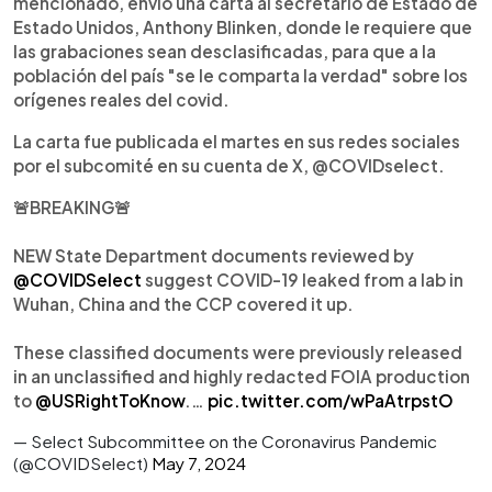
mencionado, envió una carta al secretario de Estado de
Estado Unidos, Anthony Blinken, donde le requiere que
las grabaciones sean desclasificadas, para que a la
población del país "se le comparta la verdad" sobre los
orígenes reales del covid.
La carta fue publicada el martes en sus redes sociales
por el subcomité en su cuenta de X, @COVIDselect.
🚨BREAKING🚨
NEW State Department documents reviewed by
@COVIDSelect
suggest COVID-19 leaked from a lab in
Wuhan, China and the CCP covered it up.
These classified documents were previously released
in an unclassified and highly redacted FOIA production
to
@USRightToKnow
.…
pic.twitter.com/wPaAtrpstO
— Select Subcommittee on the Coronavirus Pandemic
(@COVIDSelect)
May 7, 2024