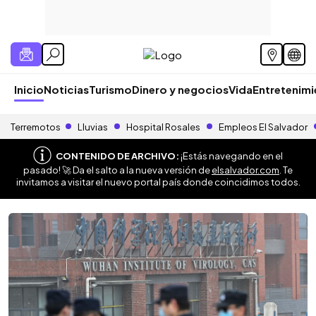
Inicio
Noticias
Turismo
Dinero y negocios
Vida
Entretenim
Terremotos
Lluvias
Hospital Rosales
Empleos El Salvador
CONTENIDO DE ARCHIVO:
¡Estás navegando en el
pasado! 🚀 Da el salto a la nueva versión de
elsalvador.com
. Te
invitamos a visitar el nuevo portal país donde coincidimos todos.