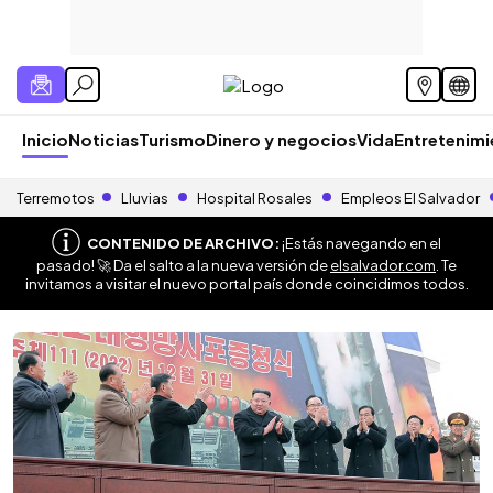
Inicio
Noticias
Turismo
Dinero y negocios
Vida
Entretenim
Terremotos
Lluvias
Hospital Rosales
Empleos El Salvador
CONTENIDO DE ARCHIVO:
¡Estás navegando en el
pasado! 🚀 Da el salto a la nueva versión de
elsalvador.com
. Te
invitamos a visitar el nuevo portal país donde coincidimos todos.