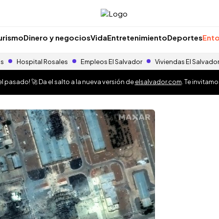
urismo
Dinero y negocios
Vida
Entretenimiento
Deportes
Ento
as
Hospital Rosales
Empleos El Salvador
Viviendas El Salvado
 pasado! 🚀 Da el salto a la nueva versión de
elsalvador.com
. Te invitam