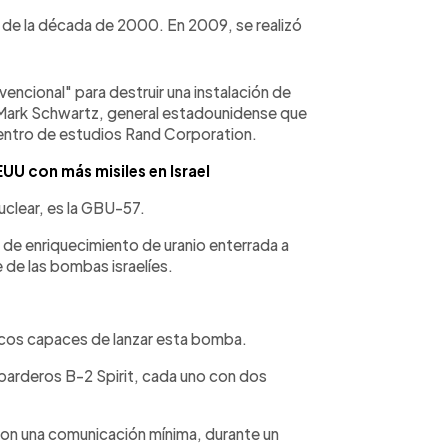
s de la década de 2000. En 2009, se realizó
encional" para destruir una instalación de
e Mark Schwartz, general estadounidense que
centro de estudios Rand Corporation.
UU con más misiles en Israel
uclear, es la GBU-57.
a de enriquecimiento de uranio enterrada a
e de las bombas israelíes.
icos capaces de lanzar esta bomba.
barderos B-2 Spirit, cada uno con dos
con una comunicación mínima, durante un