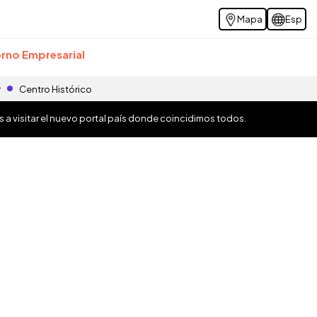
Mapa
Esp
rno Empresarial
r
Centro Histórico
os a visitar el nuevo portal país donde coincidimos todos.