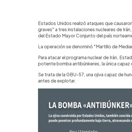
0:00
Facebook
Twitter
►
Escuchar artículo
Estados Unidos realizó ataques que causar
graves" a tres instalaciones nucleares de Irán
del Estado Mayor Conjunto del país norteam
La operación se denominó "Martillo de Medi
Para atacar el programa nuclear de Irán, Esta
potente bomba antibúnkeres, la única capaz d
Se trata de la GBU-57, una ojiva capaz de hun
antes de explotar.