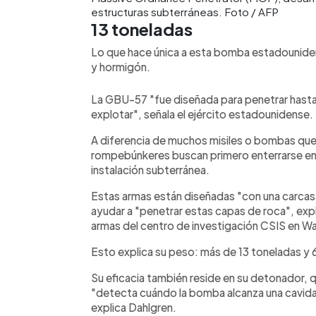
estructuras subterráneas. Foto / AFP
13 toneladas
Lo que hace única a esta bomba estadouniden
y hormigón.
La GBU-57 "fue diseñada para penetrar hasta 
explotar", señala el ejército estadounidense.
A diferencia de muchos misiles o bombas que 
rompebúnkeres buscan primero enterrarse en e
instalación subterránea.
Estas armas están diseñadas "con una carcas
ayudar a "penetrar estas capas de roca", expl
armas del centro de investigación CSIS en W
Esto explica su peso: más de 13 toneladas y 
Su eficacia también reside en su detonador, q
"detecta cuándo la bomba alcanza una cavidad 
explica Dahlgren.