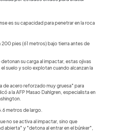
se es su capacidad para penetrar en la roca
200 pies (61 metros) bajo tierra antes de
detonan su carga al impactar, estas ojivas
l suelo y solo explotan cuando alcanzan la
a de acero reforzado muy gruesa" para
icó a la AFP Masao Dahlgren, especialista en
ashington.
6.6 metros de largo.
ue no se activa al impactar, sino que
abierta" y "detona al entrar en el búnker",