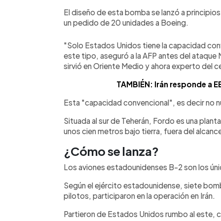
El diseño de esta bomba se lanzó a principio
un pedido de 20 unidades a Boeing.
"Solo Estados Unidos tiene la capacidad conv
este tipo, aseguró a la AFP antes del ataqu
sirvió en Oriente Medio y ahora experto del 
TAMBIÉN: Irán responde a EE
Esta "capacidad convencional", es decir no n
Situada al sur de Teherán, Fordo es una plant
unos cien metros bajo tierra, fuera del alcanc
¿Cómo se lanza?
Los aviones estadounidenses B-2 son los ún
Según el ejército estadounidense, siete bom
pilotos, participaron en la operación en Irán.
Partieron de Estados Unidos rumbo al este, 