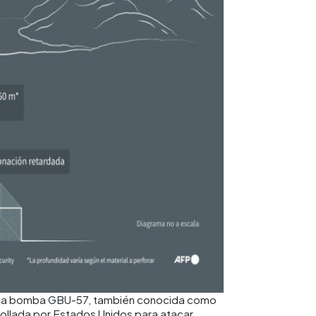
 de la bomba GBU-57, también conocida como
ollada por Estados Unidos para atacar