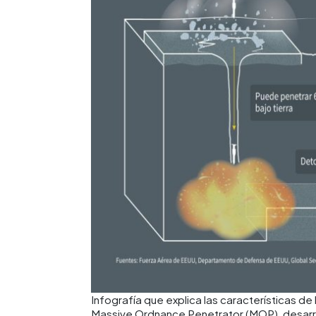
Infografía que explica las características
Massive Ordnance Penetrator (MOP), desarr