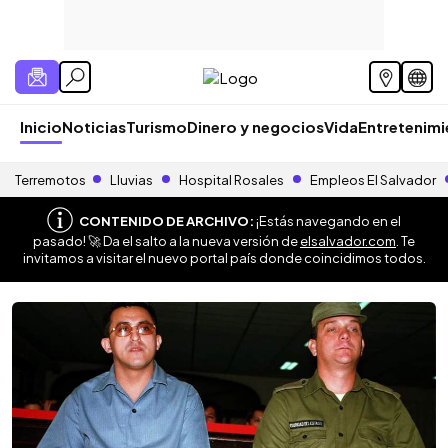
Inicio
Noticias
Turismo
Dinero y negocios
Vida
Entretenim
Terremotos
Lluvias
Hospital Rosales
Empleos El Salvador
CONTENIDO DE ARCHIVO:
¡Estás navegando en el
pasado! 🚀 Da el salto a la nueva versión de
elsalvador.com
. Te
invitamos a visitar el nuevo portal país donde coincidimos todos.