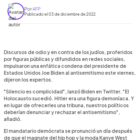
Por
AFP
Publicado el 03 de diciembre de 2022
0:00
►
Escuchar artículo
Discursos de odio y en contra de los judíos, proferidos
por figuras públicas y difundidos en redes sociales,
impulsaron una enfática condena del presidente de
Estados Unidos Joe Biden al antisemitismo este viernes,
dijeron los expertos.
"Silencio es complicidad", lanzó Biden en Twitter. "El
Holocausto sucedió. Hitler era una figura demoníaca. Y
en lugar de ofrecerles una tribuna, nuestros políticos
deberían denunciar y rechazar el antisemitismo",
añadió.
El mandatario demócrata se pronunció un día después
de que el magnate del hip hop y la moda Kanye West