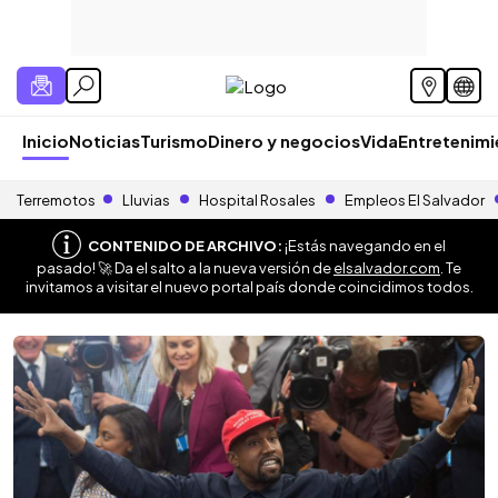
Inicio
Noticias
Turismo
Dinero y negocios
Vida
Entretenim
Terremotos
Lluvias
Hospital Rosales
Empleos El Salvador
CONTENIDO DE ARCHIVO:
¡Estás navegando en el
pasado! 🚀 Da el salto a la nueva versión de
elsalvador.com
. Te
invitamos a visitar el nuevo portal país donde coincidimos todos.