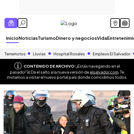
Inicio
Noticias
Turismo
Dinero y negocios
Vida
Entretenim
Terremotos
Lluvias
Hospital Rosales
Empleos El Salvador
CONTENIDO DE ARCHIVO:
¡Estás navegando en el
pasado! 🚀 Da el salto a la nueva versión de
elsalvador.com
. Te
invitamos a visitar el nuevo portal país donde coincidimos todos.