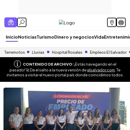
Inicio
Noticias
Turismo
Dinero y negocios
Vida
Entretenim
Terremotos
Lluvias
Hospital Rosales
Empleos El Salvador
CONTENIDO DE ARCHIVO:
¡Estás navegando en el
pasado! 🚀 Da el salto a la nueva versión de
elsalvador.com
. Te
invitamos a visitar el nuevo portal país donde coincidimos todos.