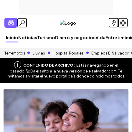
Inicio
Noticias
Turismo
Dinero y negocios
Vida
Entretenim
Terremotos
Lluvias
Hospital Rosales
Empleos El Salvador
CONTENIDO DE ARCHIVO:
¡Estás navegando en el
pasado! 🚀 Da el salto a la nueva versión de
elsalvador.com
. Te
invitamos a visitar el nuevo portal país donde coincidimos todos.