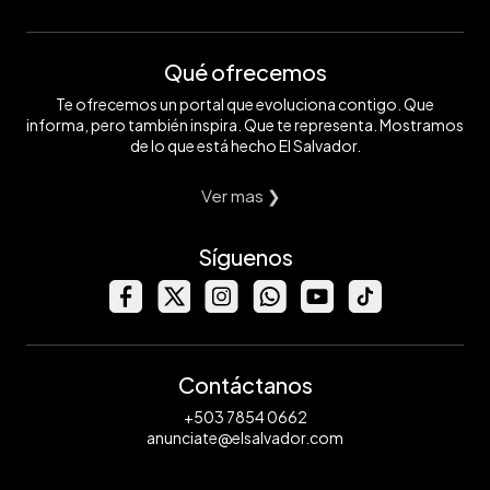
Qué ofrecemos
Te ofrecemos un portal que evoluciona contigo. Que
informa, pero también inspira. Que te representa. Mostramos
de lo que está hecho El Salvador.
Ver mas ❯
Síguenos
Contáctanos
+503 7854 0662
anunciate@elsalvador.com