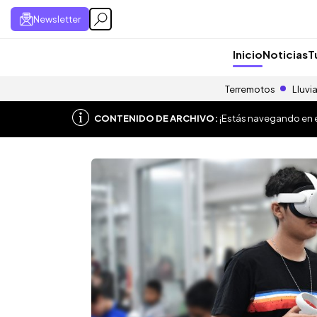
Newsletter
Inicio
Noticias
T
Terremotos
Lluvi
CONTENIDO DE ARCHIVO:
¡Estás navegando en el