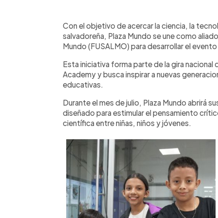
0:00
Facebook
Twitter
►
Escuchar artículo
Con el objetivo de acercar la ciencia, la tecnol
salvadoreña, Plaza Mundo se une como aliado
Mundo (FUSALMO) para desarrollar el even
Esta iniciativa forma parte de la gira naci
Academy y busca inspirar a nuevas generacion
educativas.
Durante el mes de julio, Plaza Mundo abrirá s
diseñado para estimular el pensamiento crítico
científica entre niñas, niños y jóvenes.