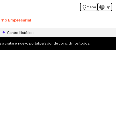
Mapa
Esp
rno Empresarial
r
Centro Histórico
os a visitar el nuevo portal país donde coincidimos todos.