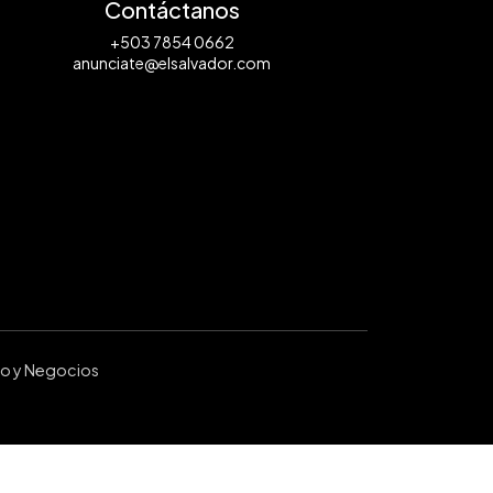
Contáctanos
+503 7854 0662
anunciate@elsalvador.com
ro y Negocios