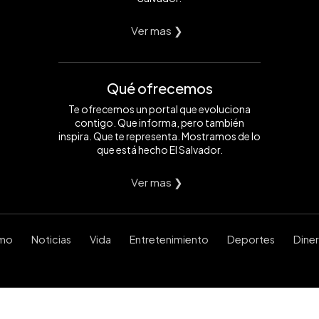
Ver mas ❯
Qué ofrecemos
Te ofrecemos un portal que evoluciona
contigo. Que informa, pero también
inspira. Que te representa. Mostramos de lo
que está hecho El Salvador.
Ver mas ❯
smo
Noticias
Vida
Entretenimiento
Deportes
Dine