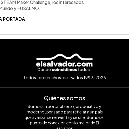
 STEAM Maker Challenge, los interesados
za Mundo y FUSALMO.
A PORTADA
Todos los derechos reservados 1999-2026
Quiénes somos
Somos un portal abierto, propositivo y
moderno, pensado para reflejar a un país
que avanza, se reinventa y se une. Somos el
punto de conexión con lo mejor de El
Salvador.