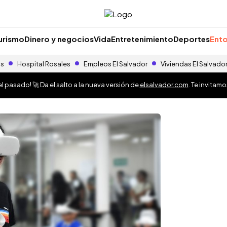
urismo
Dinero y negocios
Vida
Entretenimiento
Deportes
Ento
as
Hospital Rosales
Empleos El Salvador
Viviendas El Salvado
 pasado! 🚀 Da el salto a la nueva versión de
elsalvador.com
. Te invitam