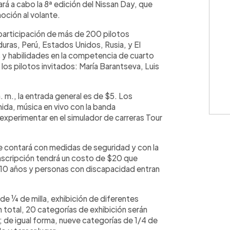
ará a cabo la 8ª edición del Nissan Day, que
ción al volante.
 participación de más de 200 pilotos
uras, Perú, Estados Unidos, Rusia, y El
 y habilidades en la competencia de cuarto
 los pilotos invitados: María Barantseva, Luis
a. m., la entrada general es de $5. Los
ida, música en vivo con la banda
 experimentar en el simulador de carreras Tour
e contará con medidas de seguridad y con la
scripción tendrá un costo de $20 que
e 10 años y personas con discapacidad entran
 de ¼ de milla, exhibición de diferentes
 total, 20 categorías de exhibición serán
; de igual forma, nueve categorías de 1/4 de