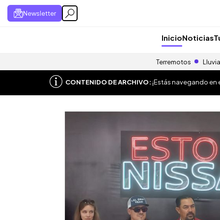
Newsletter
Inicio
Noticias
T
Terremotos
Lluvi
CONTENIDO DE ARCHIVO:
¡Estás navegando en el