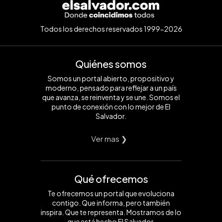
Todos los derechos reservados 1999-2026
Quiénes somos
Somos un portal abierto, propositivo y
moderno, pensado para reflejar a un país
que avanza, se reinventa y se une. Somos el
punto de conexión con lo mejor de El
Salvador.
Ver mas ❯
Qué ofrecemos
Te ofrecemos un portal que evoluciona
contigo. Que informa, pero también
inspira. Que te representa. Mostramos de lo
que está hecho El Salvador.