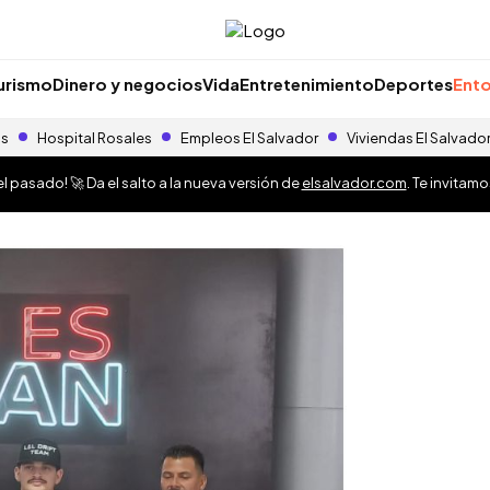
urismo
Dinero y negocios
Vida
Entretenimiento
Deportes
Ento
as
Hospital Rosales
Empleos El Salvador
Viviendas El Salvado
 pasado! 🚀 Da el salto a la nueva versión de
elsalvador.com
. Te invitam