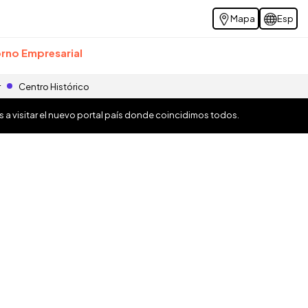
Mapa
Esp
rno Empresarial
r
Centro Histórico
os a visitar el nuevo portal país donde coincidimos todos.