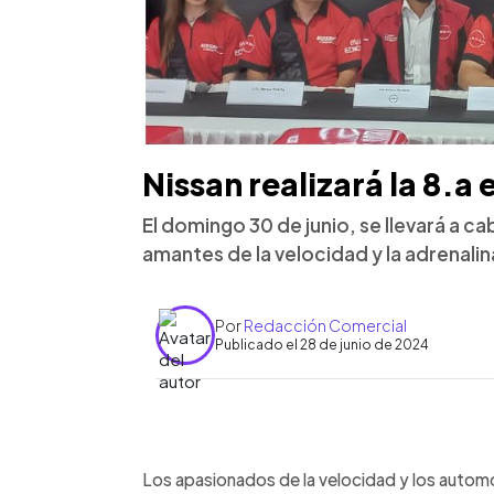
Nissan realizará la 8.a
El domingo 30 de junio, se llevará a 
amantes de la velocidad y la adrenalin
Por
Redacción Comercial
Publicado el 28 de junio de 2024
0:00
Facebook
Twitter
►
Escuchar artículo
Los apasionados de la velocidad y los autom