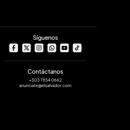
Síguenos
Contáctanos
+503 7854 0662
anunciate@elsalvador.com