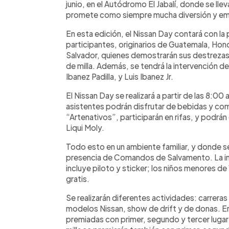
junio, en el Autódromo El Jabalí, donde se llev
promete como siempre mucha diversión y emo
En esta edición, el Nissan Day contará con la
participantes, originarios de Guatemala, Hond
Salvador, quienes demostrarán sus destrezas
de milla. Además, se tendrá la intervención de
Ibanez Padilla, y Luis Ibanez Jr.
El Nissan Day se realizará a partir de las 8:00 
asistentes podrán disfrutar de bebidas y com
“Artenativos”, participarán en rifas, y podrán
Liqui Moly.
Todo esto en un ambiente familiar, y donde s
presencia de Comandos de Salvamento. La in
incluye piloto y sticker; los niños menores d
gratis.
Se realizarán diferentes actividades: carreras
modelos Nissan, show de drift y de donas. En
premiadas con primer, segundo y tercer lugar