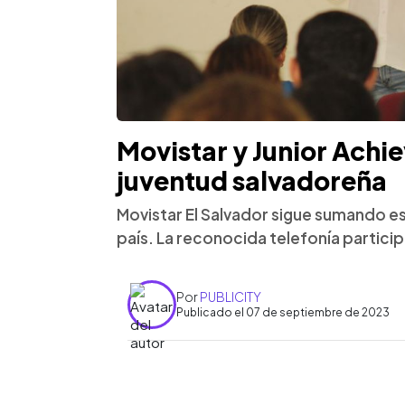
Movistar y Junior Achi
juventud salvadoreña
Movistar El Salvador sigue sumando es
país. La reconocida telefonía partici
Por
PUBLICITY
Publicado el 07 de septiembre de 2023
0:00