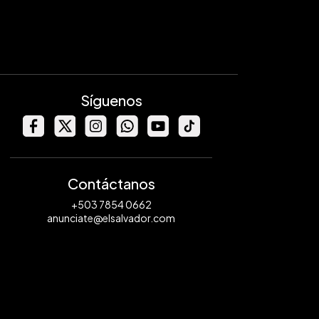
Síguenos
Contáctanos
+503 7854 0662
anunciate@elsalvador.com