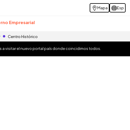
Mapa
Esp
rno Empresarial
r
Centro Histórico
os a visitar el nuevo portal país donde coincidimos todos.