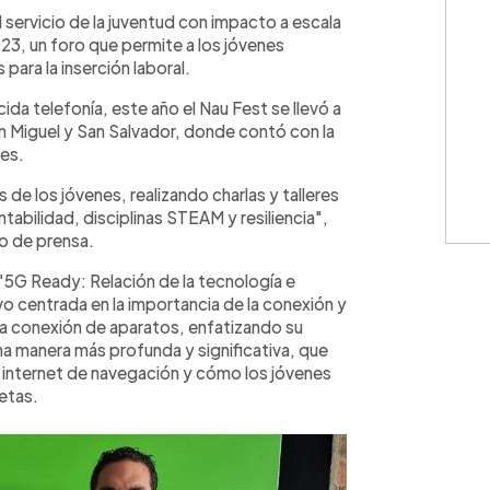
WhatsApp
Copiar link
 servicio de la juventud con impacto a escala
23, un foro que permite a los jóvenes
para la inserción laboral.
da telefonía, este año el Nau Fest se llevó a
 Miguel y San Salvador, donde contó con la
es.
de los jóvenes, realizando charlas y talleres
abilidad, disciplinas STEAM y resiliencia",
o de prensa.
 "5G Ready: Relación de la tecnología e
vo centrada en la importancia de la conexión y
la conexión de aparatos, enfatizando su
manera más profunda y significativa, que
internet de navegación y cómo los jóvenes
etas.