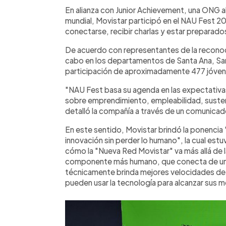
Facebook
Twitter
►
Escuchar artículo
En alianza con Junior Achievement, una ONG al
mundial, Movistar participó en el NAU Fest 20
conectarse, recibir charlas y estar preparados 
De acuerdo con representantes de la reconoci
cabo en los departamentos de Santa Ana, San
participación de aproximadamente 477 jóven
"NAU Fest basa su agenda en las expectativas 
sobre emprendimiento, empleabilidad, sustent
detalló la compañía a través de un comunicad
En este sentido, Movistar brindó la ponencia
innovación sin perder lo humano", la cual estu
cómo la "Nueva Red Movistar" va más allá de 
componente más humano, que conecta de una 
técnicamente brinda mejores velocidades de 
pueden usar la tecnología para alcanzar sus m