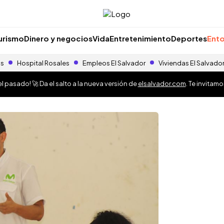
urismo
Dinero y negocios
Vida
Entretenimiento
Deportes
Ento
as
Hospital Rosales
Empleos El Salvador
Viviendas El Salvado
 pasado! 🚀 Da el salto a la nueva versión de
elsalvador.com
. Te invitam