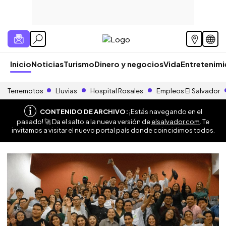
Inicio
Noticias
Turismo
Dinero y negocios
Vida
Entretenim
Terremotos
Lluvias
Hospital Rosales
Empleos El Salvador
CONTENIDO DE ARCHIVO:
¡Estás navegando en el
pasado! 🚀 Da el salto a la nueva versión de
elsalvador.com
. Te
invitamos a visitar el nuevo portal país donde coincidimos todos.