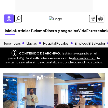
Inicio
Noticias
Turismo
Dinero y negocios
Vida
Entretenim
Terremotos
Lluvias
Hospital Rosales
Empleos El Salvador
CONTENIDO DE ARCHIVO:
¡Estás navegando en el
pasado! 🚀 Da el salto a la nueva versión de
elsalvador.com
. Te
invitamos a visitar el nuevo portal país donde coincidimos todos.