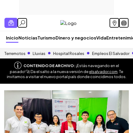
Inicio
Noticias
Turismo
Dinero y negocios
Vida
Entretenim
Terremotos
Lluvias
Hospital Rosales
Empleos El Salvador
CONTENIDO DE ARCHIVO:
¡Estás navegando en el
pasado! 🚀 Da el salto a la nueva versión de
elsalvador.com
. Te
invitamos a visitar el nuevo portal país donde coincidimos todos.