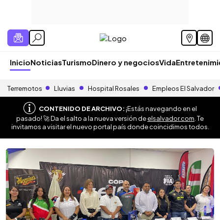
Inicio
Noticias
Turismo
Dinero y negocios
Vida
Entretenim
Terremotos
Lluvias
Hospital Rosales
Empleos El Salvador
CONTENIDO DE ARCHIVO:
¡Estás navegando en el
pasado! 🚀 Da el salto a la nueva versión de
elsalvador.com
. Te
invitamos a visitar el nuevo portal país donde coincidimos todos.