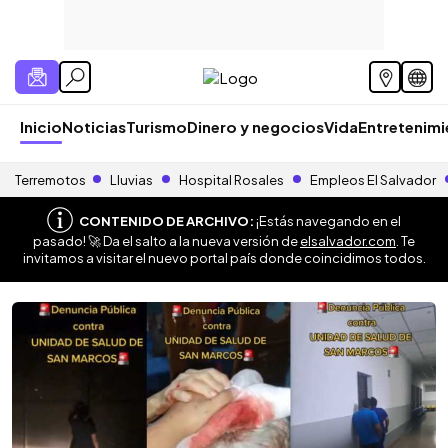
Inicio
Noticias
Turismo
Dinero y negocios
Vida
Entretenim
Terremotos
Lluvias
Hospital Rosales
Empleos El Salvador
CONTENIDO DE ARCHIVO:
¡Estás navegando en el
pasado! 🚀 Da el salto a la nueva versión de
elsalvador.com
. Te
invitamos a visitar el nuevo portal país donde coincidimos todos.