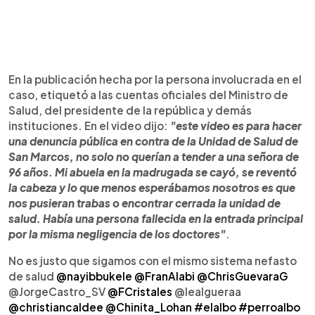
En la publicación hecha por la persona involucrada en el
caso, etiquetó a las cuentas oficiales del Ministro de
Salud, del presidente de la república y demás
instituciones. En el video dijo:
"este video es para hacer
una denuncia pública en contra de la Unidad de Salud de
San Marcos, no solo no querían a tender a una señora de
96 años. Mi abuela en la madrugada se cayó, se reventó
la cabeza y lo que menos esperábamos nosotros es que
nos pusieran trabas o encontrar cerrada la unidad de
salud. Había una persona fallecida en la entrada principal
por la misma negligencia de los doctores"
.
No es justo que sigamos con el mismo sistema nefasto
de salud
@nayibbukele
@FranAlabi
@ChrisGuevaraG
@JorgeCastro_SV
@FCristales
@lealgueraa
@christiancaldee
@Chinita_Lohan
#elalbo
#perroalbo