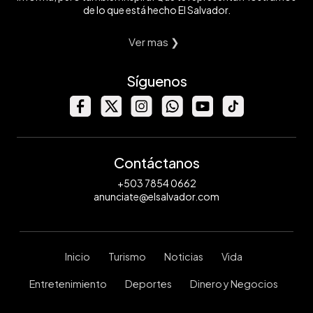
de lo que está hecho El Salvador.
Ver mas ❯
Síguenos
Contáctanos
+503 7854 0662
anunciate@elsalvador.com
Inicio
Turismo
Noticias
Vida
Entretenimiento
Deportes
Dinero y Negocios