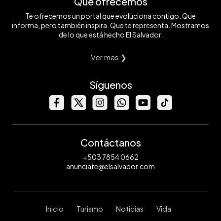
Qué ofrecemos
Te ofrecemos un portal que evoluciona contigo. Que
informa, pero también inspira. Que te representa. Mostramos
de lo que está hecho El Salvador.
Ver mas ❯
Síguenos
Contáctanos
+503 7854 0662
anunciate@elsalvador.com
Inicio
Turismo
Noticias
Vida