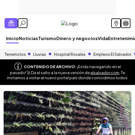
Inicio
Noticias
Turismo
Dinero y negocios
Vida
Entretenim
Terremotos
Lluvias
Hospital Rosales
Empleos El Salvador
CONTENIDO DE ARCHIVO:
¡Estás navegando en el
pasado! 🚀 Da el salto a la nueva versión de
elsalvador.com
. Te
invitamos a visitar el nuevo portal país donde coincidimos todos.