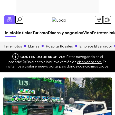
Inicio
Noticias
Turismo
Dinero y negocios
Vida
Entretenim
Terremotos
Lluvias
Hospital Rosales
Empleos El Salvador
CONTENIDO DE ARCHIVO:
¡Estás navegando en el
pasado! 🚀 Da el salto a la nueva versión de
elsalvador.com
. Te
invitamos a visitar el nuevo portal país donde coincidimos todos.