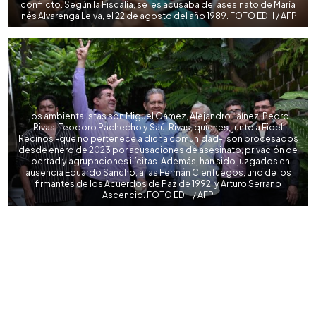
conflicto. Según la Fiscalía, se les acusaba del asesinato de María
Inés Alvarenga Leiva, el 22 de agosto del año 1989. FOTO EDH / AFP
Los ambientalistas son Miguel Gámez, Alejandro Laínez, Pedro
Rivas, Teodoro Pachecho y Saúl Rivas, quienes, junto a Fidel
Recinos -que no pertenece a dicha comunidad-, son procesados
desde enero de 2023 por acusaciones de asesinato, privación de
libertad y agrupaciones ilícitas. Además, han sido juzgados en
ausencia Eduardo Sancho, alias Fermán Cienfuegos, uno de los
firmantes de los Acuerdos de Paz de 1992, y Arturo Serrano
Ascencio. FOTO EDH / AFP