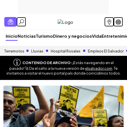
Inicio
Noticias
Turismo
Dinero y negocios
Vida
Entretenim
Terremotos
Lluvias
Hospital Rosales
Empleos El Salvador
CONTENIDO DE ARCHIVO:
¡Estás navegando en el
pasado! 🚀 Da el salto a la nueva versión de
elsalvador.com
. Te
invitamos a visitar el nuevo portal país donde coincidimos todos.