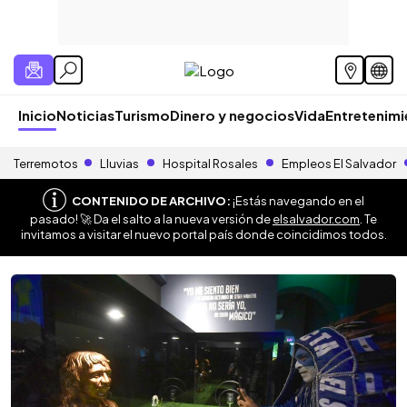
Inicio
Noticias
Turismo
Dinero y negocios
Vida
Entretenim
Terremotos
Lluvias
Hospital Rosales
Empleos El Salvador
CONTENIDO DE ARCHIVO:
¡Estás navegando en el
pasado! 🚀 Da el salto a la nueva versión de
elsalvador.com
. Te
invitamos a visitar el nuevo portal país donde coincidimos todos.