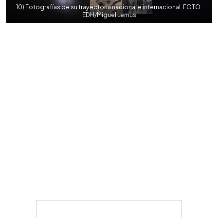
10) Fotografías de su trayectoria nacional e internacional. FOTO:
EDH/Miguel Lemus