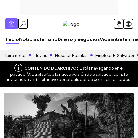
Inicio
Noticias
Turismo
Dinero y negocios
Vida
Entretenim
Terremotos
Lluvias
Hospital Rosales
Empleos El Salvador
CONTENIDO DE ARCHIVO:
¡Estás navegando en el
pasado! 🚀 Da el salto a la nueva versión de
elsalvador.com
. Te
invitamos a visitar el nuevo portal país donde coincidimos todos.