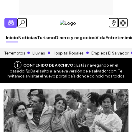
Inicio
Noticias
Turismo
Dinero y negocios
Vida
Entretenim
Terremotos
Lluvias
Hospital Rosales
Empleos El Salvador
CONTENIDO DE ARCHIVO:
¡Estás navegando en el
pasado! 🚀 Da el salto a la nueva versión de
elsalvador.com
. Te
invitamos a visitar el nuevo portal país donde coincidimos todos.