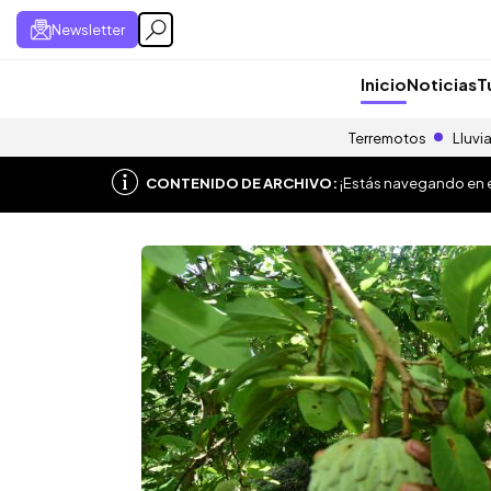
Newsletter
Inicio
Noticias
T
Terremotos
Lluvi
CONTENIDO DE ARCHIVO:
¡Estás navegando en el