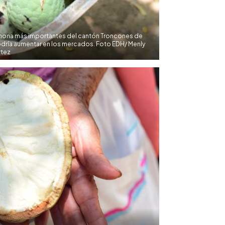
anona más importantes del cantón Troncones de
odría aumentar en los mercados. Foto EDH/ Menly
tez