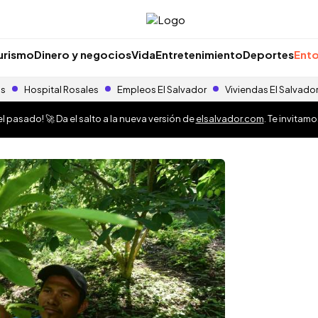
urismo
Dinero y negocios
Vida
Entretenimiento
Deportes
Ento
as
Hospital Rosales
Empleos El Salvador
Viviendas El Salvado
 pasado! 🚀 Da el salto a la nueva versión de
elsalvador.com
. Te invitam