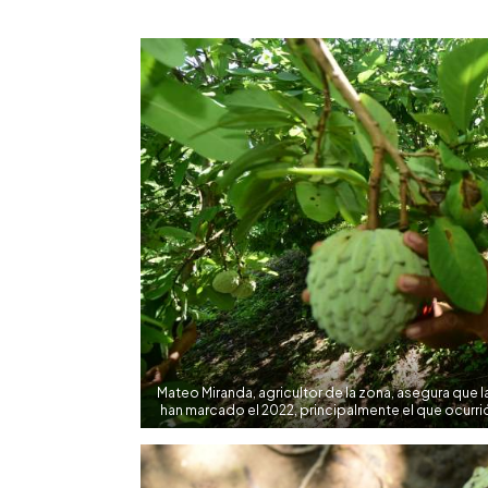
0:00
Facebook
Twitter
►
Escuchar artículo
Mateo Miranda, agricultor de la zona, asegura que 
han marcado el 2022, principalmente el que ocurr