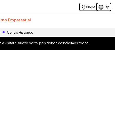
Mapa
Esp
rno Empresarial
r
Centro Histórico
os a visitar el nuevo portal país donde coincidimos todos.