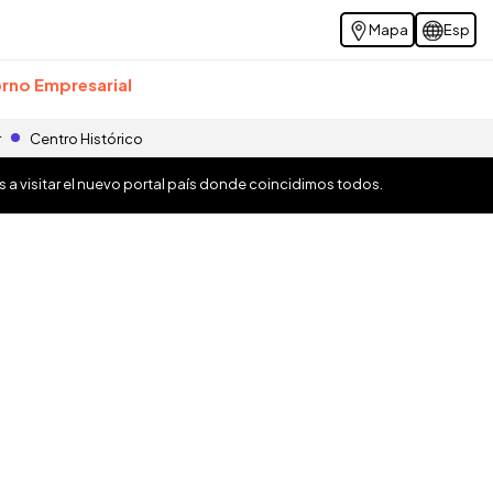
Mapa
Esp
rno Empresarial
r
Centro Histórico
os a visitar el nuevo portal país donde coincidimos todos.