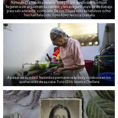
Natividad ha salido adelante sola y logró que todos sus hijos
llegaran a ser alguien en su camino, y les aseguró una vida de trabajo
para salir adelante, como ella. De sus 11 hijos sólo están vivos ocho.
Tres han fallecido. Foto EDH/ Jessica Orellana
A pesar de su edad, Natividad permanece activa y colabora en los
quehaceres de su casa. Foto EDH/ Jessica Orellana