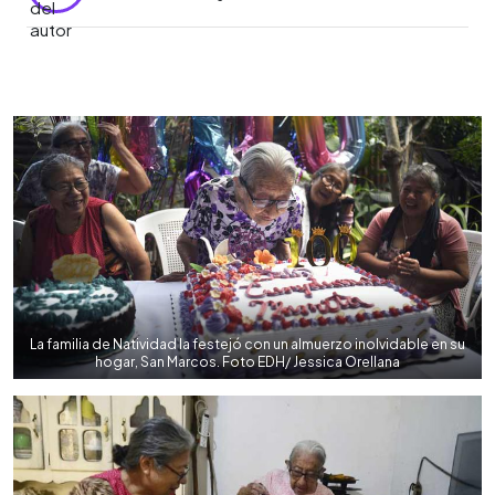
0:00
►
Escuchar artículo
La familia de Natividad la festejó con un almuerzo inolvidable en su
hogar, San Marcos. Foto EDH/ Jessica Orellana