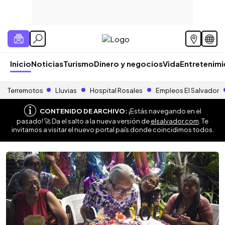
Inicio
Noticias
Turismo
Dinero y negocios
Vida
Entretenim
Terremotos
Lluvias
Hospital Rosales
Empleos El Salvador
CONTENIDO DE ARCHIVO:
¡Estás navegando en el
pasado! 🚀 Da el salto a la nueva versión de
elsalvador.com
. Te
invitamos a visitar el nuevo portal país donde coincidimos todos.