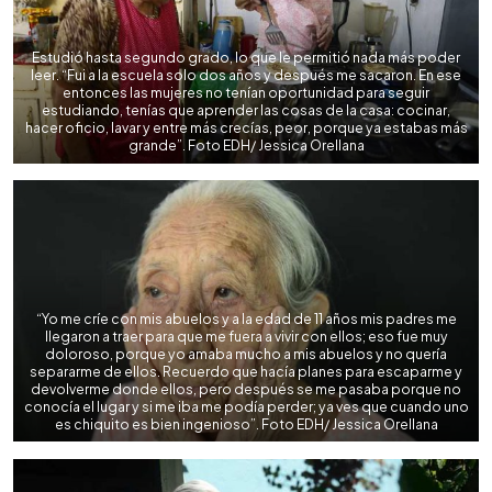
Estudió hasta segundo grado, lo que le permitió nada más poder
leer. “Fui a la escuela solo dos años y después me sacaron. En ese
entonces las mujeres no tenían oportunidad para seguir
estudiando, tenías que aprender las cosas de la casa: cocinar,
hacer oficio, lavar y entre más crecías, peor, porque ya estabas más
grande”. Foto EDH/ Jessica Orellana
“Yo me críe con mis abuelos y a la edad de 11 años mis padres me
llegaron a traer para que me fuera a vivir con ellos; eso fue muy
doloroso, porque yo amaba mucho a mis abuelos y no quería
separarme de ellos. Recuerdo que hacía planes para escaparme y
devolverme donde ellos, pero después se me pasaba porque no
conocía el lugar y si me iba me podía perder; ya ves que cuando uno
es chiquito es bien ingenioso”. Foto EDH/ Jessica Orellana